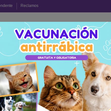
endente
Reclamos
Ciudad
Gobierno
Trámites
Novedades
Gobi