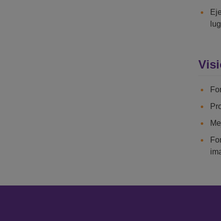
Ej
lu
Vis
For
Pro
Mej
Fom
im