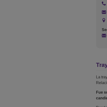
Se
Tra
La tra
Relaci
Fue su
candi