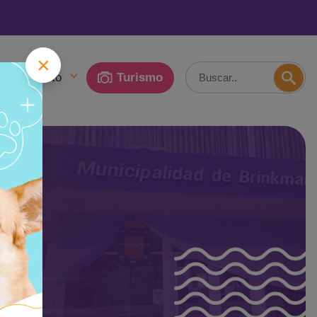
×
erno Abierto
Turismo