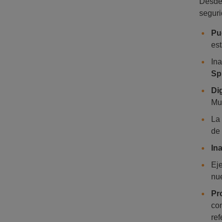
Desde 
seguri
Pu
est
In
Sp
Di
Mun
La 
de
In
Ej
nu
Pr
con
ref