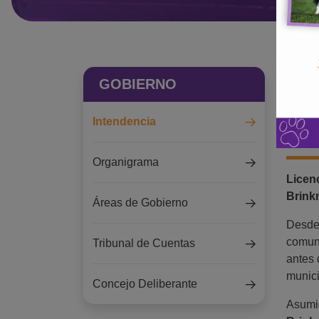
GOBIERNO
INTE
Intendencia
Ma
Organigrama
Licen
Brin
Áreas de Gobierno
Desde 
comuni
Tribunal de Cuentas
antes 
munici
Concejo Deliberante
Asumi