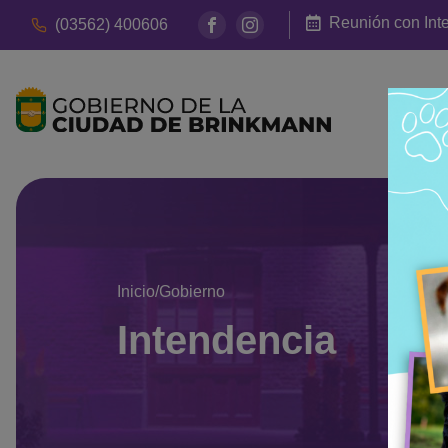
Reunión con Int
(03562) 400606
Inicio
Gobierno
/
Intendencia