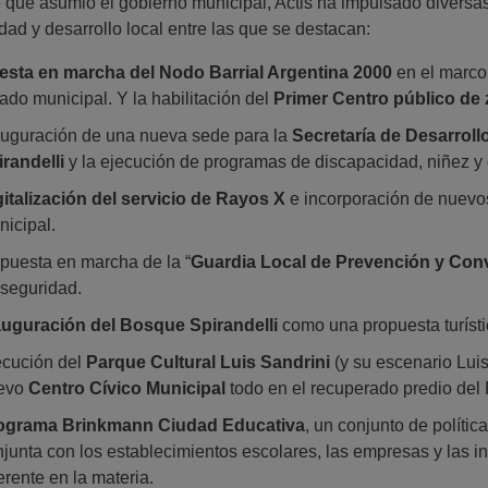
que asumió el gobierno municipal, Actis ha impulsado diversas i
dad y desarrollo local entre las que se destacan:
esta en marcha del Nodo Barrial Argentina 2000
en el marco 
ado municipal. Y la habilitación del
Primer Centro público de
auguración de una nueva sede para la
Secretaría de Desarroll
irandelli
y la ejecución de programas de discapacidad, niñez y
gitalización del servicio de Rayos X
e incorporación de nuevos
icipal.
puesta en marcha de la “
Guardia Local de Prevención y Con
 seguridad.
auguración del Bosque Spirandelli
como una propuesta turísti
ecución del
Parque Cultural Luis Sandrini
(y su escenario Luis
evo
Centro Cívico Municipal
todo en el recuperado predio del
ograma Brinkmann Ciudad Educativa
, un conjunto de políti
junta con los establecimientos escolares, las empresas y las 
erente en la materia.