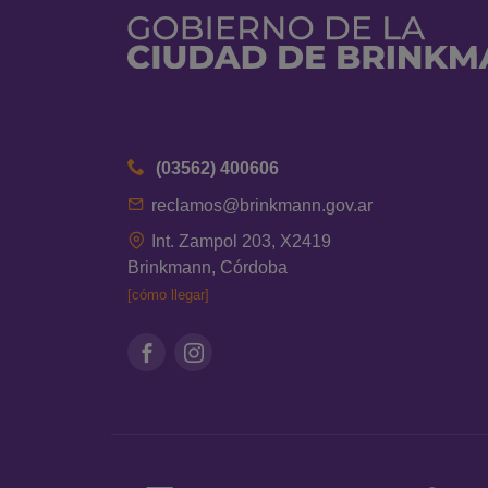
(03562) 400606
reclamos@brinkmann.gov.ar
Int. Zampol 203, X2419
Brinkmann, Córdoba
[cómo llegar]