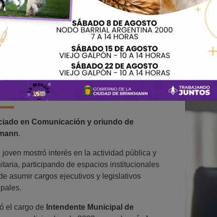
NDENTE
uricio Actis
ciado en Comunicación y oriundo de
kmann
.
joven mostró interés en la actividad pública y
taria, participando de espacios institucionales
de asumir cargos ejecutivos y legislativos
pales.
ó el cargo de
Intendente Municipal de