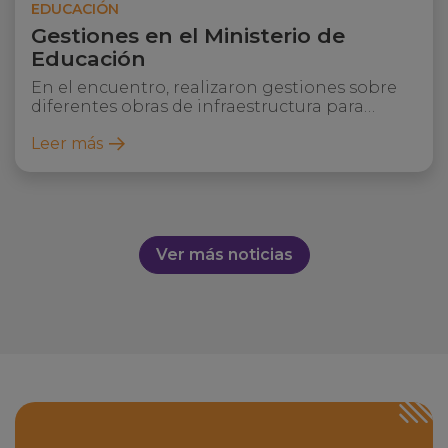
EDUCACIÓN
Gestiones en el Ministerio de
Educación
En el encuentro, realizaron gestiones sobre
diferentes obras de infraestructura para
escuelas locales en el marco del programa
Leer más
"Habitar La Escuela".
Ver más noticias