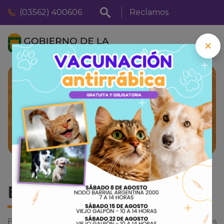
(03562) 400606
Reclamos
×
Inicio
Ciudad
/
Eventos en Brinkmann
Eventos y Festivales
Brinkmann vibra con eventos culturales, festivales