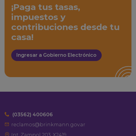
¡Paga tus tasas,
impuestos y
contribuciones desde tu
casa!
Ingresar a Gobierno Electrónico
(03562) 400606
reclamos@brinkmann.gov.ar
Int. Zampol 203, X2419