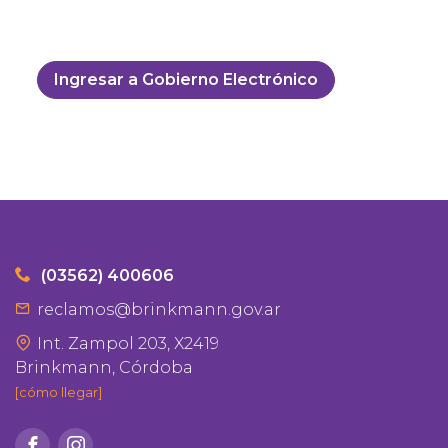
casa!
Ingresar a Gobierno Electrónico
(03562) 400606
reclamos@brinkmann.gov.ar
Int. Zampol 203, X2419
Brinkmann, Córdoba
[cómo llegar]