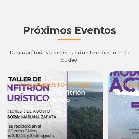
Próximos Eventos
Descubrí todos los eventos que te esperan en la
ciudad.
03
AL
05
AGOSTO
OCTUBRE
21
AL
2
Taller de Anfitrión
Modo I
Turístico